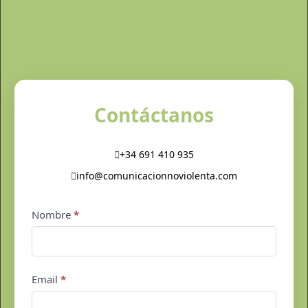
Contáctanos
+34 691 410 935
info@comunicacionnoviolenta.com
Contacto
Nombre
*
pie
de
página
Email
*