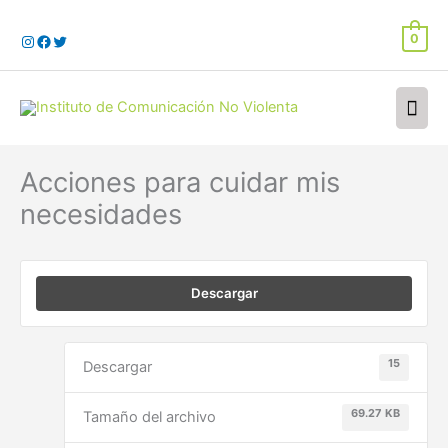
Ir
al
0
contenido
Men
prin
Acciones para cuidar mis
necesidades
Descargar
15
Descargar
69.27 KB
Tamaño del archivo