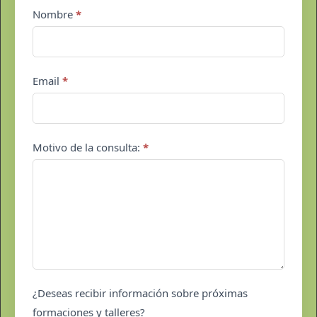
Contacto
Nombre
*
pie
de
página
Email
*
Motivo de la consulta:
*
¿Deseas recibir información sobre próximas
formaciones y talleres?