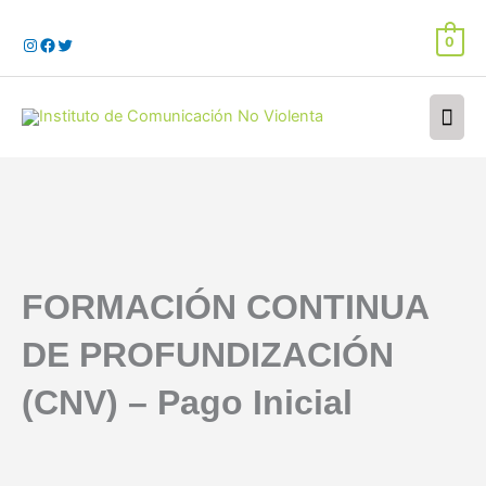
Ir
al
0
contenido
Men
prin
FORMACIÓN CONTINUA
DE PROFUNDIZACIÓN
(CNV) – Pago Inicial