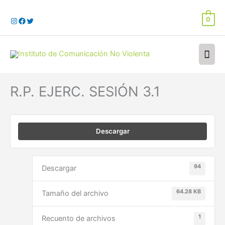
Ir
al
0
contenido
Men
prin
R.P. EJERC. SESIÓN 3.1
Descargar
94
Descargar
64.28 KB
Tamaño del archivo
1
Recuento de archivos