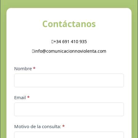
Contáctanos
+34 691 410 935
info@comunicacionnoviolenta.com
Contacto
Nombre
*
pie
de
página
Email
*
Motivo de la consulta:
*