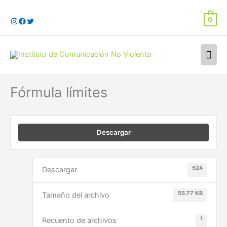
Ir
al
0
contenido
Men
prin
Fórmula límites
Descargar
524
Descargar
55.77 KB
Tamaño del archivo
1
Recuento de archivos