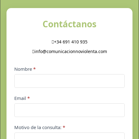
Contáctanos
+34 691 410 935
info@comunicacionnoviolenta.com
Contacto
Nombre
*
pie
de
página
Email
*
Motivo de la consulta:
*