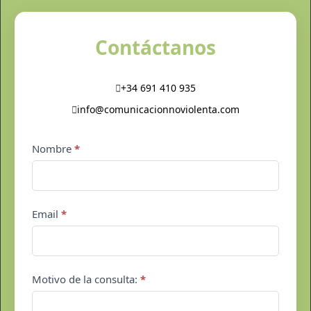
Contáctanos
+34 691 410 935
info@comunicacionnoviolenta.com
Contacto
Nombre
*
pie
de
página
Email
*
Motivo de la consulta:
*