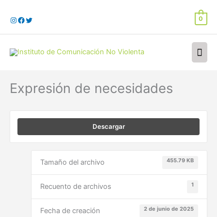
Ir
al
0
contenido
Men
prin
Expresión de necesidades
Descargar
455.79 KB
Tamaño del archivo
1
Recuento de archivos
2 de junio de 2025
Fecha de creación