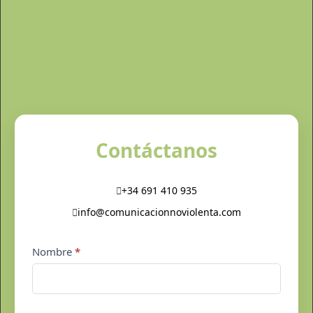
Contáctanos
+34 691 410 935
info@comunicacionnoviolenta.com
Contacto
Nombre
*
pie
de
página