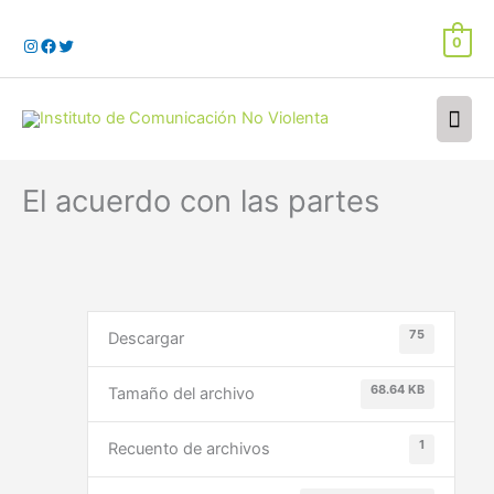
Ir
al
0
contenido
Men
prin
El acuerdo con las partes
75
Descargar
68.64 KB
Tamaño del archivo
1
Recuento de archivos