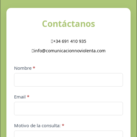
Contáctanos
+34 691 410 935
info@comunicacionnoviolenta.com
Contacto
Nombre
*
pie
de
página
Email
*
Motivo de la consulta:
*