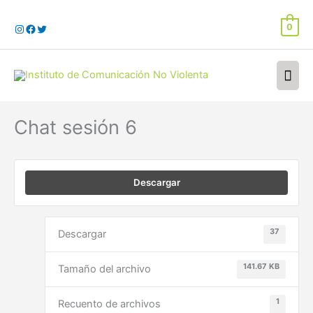
Ir
al
0
contenido
Men
prin
Chat sesión 6
Descargar
37
Descargar
141.67 KB
Tamaño del archivo
1
Recuento de archivos