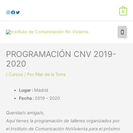
Ir
al
0
contenido
Men
prin
PROGRAMACIÓN CNV 2019-
2020
/
Cursos
/ Por
Pilar de la Torre
Lugar :
Madrid
Fecha :
2019 – 2020
Querida/o amiga/o,
Aquí tienes la programación de talleres
organizados por
el
Instituto de Comunicación NoViolenta
para el próximo