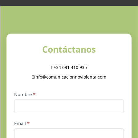
Contáctanos
+34 691 410 935
info@comunicacionnoviolenta.com
Contacto
Nombre
*
pie
de
página
Email
*